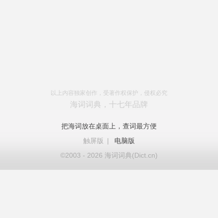
以上内容独家创作，受著作权保护，侵权必究
海词词典，十七年品牌
把海词放在桌面上，查词最方便
触屏版
|
电脑版
©2003 - 2026 海词词典(Dict.cn)