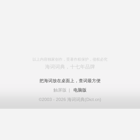
以上内容独家创作，受著作权保护，侵权必究
海词词典，十七年品牌
把海词放在桌面上，查词最方便
触屏版
|
电脑版
©2003 - 2026 海词词典(Dict.cn)