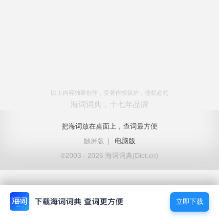
以上内容独家创作，受著作权保护，侵权必究
海词词典，十七年品牌
把海词放在桌面上，查词最方便
触屏版
|
电脑版
©2003 - 2026 海词词典(Dict.cn)
立即下载
立即下载