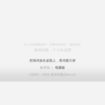
以上内容独家创作，受著作权保护，侵权必究
海词词典，十七年品牌
把海词放在桌面上，查词最方便
触屏版
|
电脑版
©2003 - 2026 海词词典(Dict.cn)