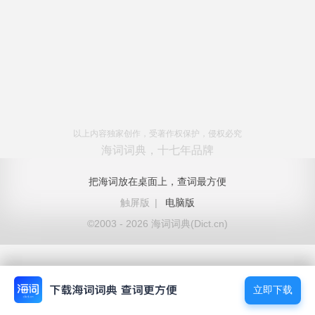
以上内容独家创作，受著作权保护，侵权必究
海词词典，十七年品牌
把海词放在桌面上，查词最方便
触屏版
|
电脑版
©2003 - 2026 海词词典(Dict.cn)
立即下载
立即下载