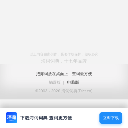
以上内容独家创作，受著作权保护，侵权必究
海词词典，十七年品牌
把海词放在桌面上，查词最方便
触屏版
|
电脑版
©2003 - 2026 海词词典(Dict.cn)
立即下载
立即下载