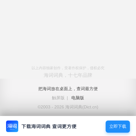
以上内容独家创作，受著作权保护，侵权必究
海词词典，十七年品牌
把海词放在桌面上，查词最方便
触屏版
|
电脑版
©2003 - 2026 海词词典(Dict.cn)
立即下载
立即下载