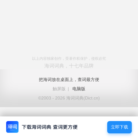
以上内容独家创作，受著作权保护，侵权必究
海词词典，十七年品牌
把海词放在桌面上，查词最方便
触屏版
|
电脑版
©2003 - 2026 海词词典(Dict.cn)
立即下载
立即下载