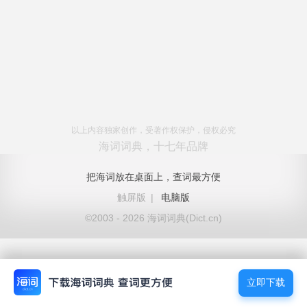
以上内容独家创作，受著作权保护，侵权必究
海词词典，十七年品牌
把海词放在桌面上，查词最方便
触屏版
|
电脑版
©2003 - 2026 海词词典(Dict.cn)
立即下载
立即下载