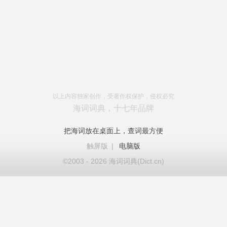
以上内容独家创作，受著作权保护，侵权必究
海词词典，十七年品牌
把海词放在桌面上，查词最方便
触屏版
|
电脑版
©2003 - 2026 海词词典(Dict.cn)