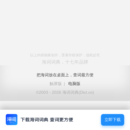
以上内容独家创作，受著作权保护，侵权必究
海词词典，十七年品牌
把海词放在桌面上，查词最方便
触屏版
|
电脑版
©2003 - 2026 海词词典(Dict.cn)
立即下载
立即下载