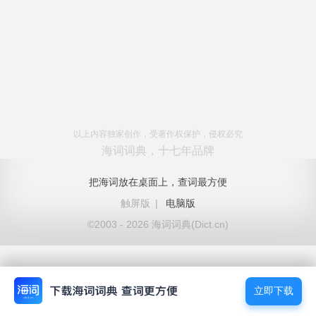
以上内容独家创作，受著作权保护，侵权必究
海词词典，十七年品牌
把海词放在桌面上，查词最方便
触屏版
|
电脑版
©2003 - 2026 海词词典(Dict.cn)
立即下载
立即下载