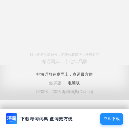
以上内容独家创作，受著作权保护，侵权必究
海词词典，十七年品牌
把海词放在桌面上，查词最方便
触屏版
|
电脑版
©2003 - 2026 海词词典(Dict.cn)
立即下载
立即下载