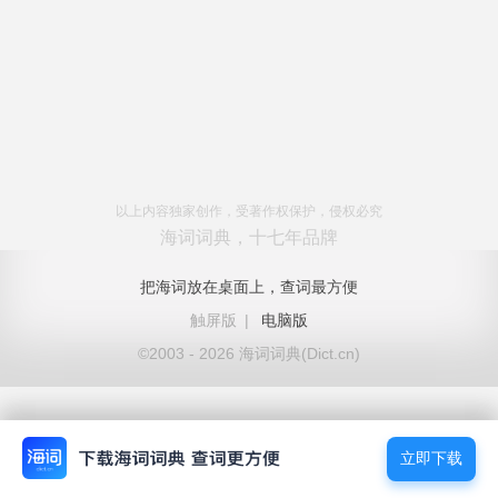
以上内容独家创作，受著作权保护，侵权必究
海词词典，十七年品牌
把海词放在桌面上，查词最方便
触屏版
|
电脑版
©2003 - 2026 海词词典(Dict.cn)
立即下载
立即下载