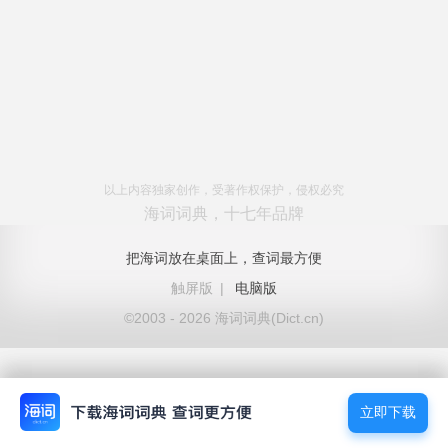
以上内容独家创作，受著作权保护，侵权必究
海词词典，十七年品牌
把海词放在桌面上，查词最方便
触屏版
|
电脑版
©2003 - 2026 海词词典(Dict.cn)
立即下载
立即下载