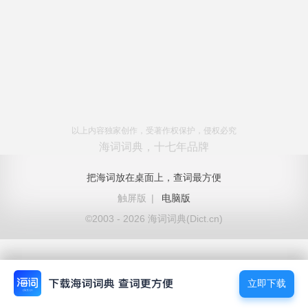
以上内容独家创作，受著作权保护，侵权必究
海词词典，十七年品牌
把海词放在桌面上，查词最方便
触屏版
|
电脑版
©2003 - 2026 海词词典(Dict.cn)
立即下载
立即下载