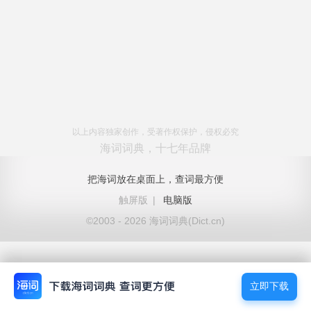
以上内容独家创作，受著作权保护，侵权必究
海词词典，十七年品牌
把海词放在桌面上，查词最方便
触屏版
|
电脑版
©2003 - 2026 海词词典(Dict.cn)
立即下载
立即下载