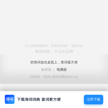
以上内容独家创作，受著作权保护，侵权必究
海词词典，十七年品牌
把海词放在桌面上，查词最方便
触屏版
|
电脑版
©2003 - 2026 海词词典(Dict.cn)
立即下载
立即下载