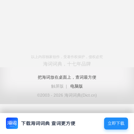
以上内容独家创作，受著作权保护，侵权必究
海词词典，十七年品牌
把海词放在桌面上，查词最方便
触屏版
|
电脑版
©2003 - 2026 海词词典(Dict.cn)
立即下载
立即下载