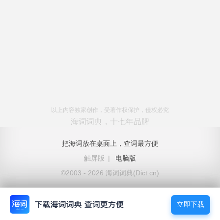
以上内容独家创作，受著作权保护，侵权必究
海词词典，十七年品牌
把海词放在桌面上，查词最方便
触屏版
|
电脑版
©2003 - 2026 海词词典(Dict.cn)
立即下载
立即下载