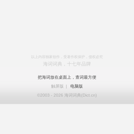
以上内容独家创作，受著作权保护，侵权必究
海词词典，十七年品牌
把海词放在桌面上，查词最方便
触屏版
|
电脑版
©2003 - 2026 海词词典(Dict.cn)