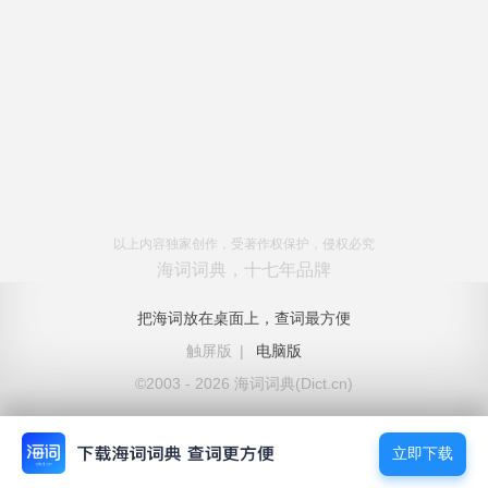
以上内容独家创作，受著作权保护，侵权必究
海词词典，十七年品牌
把海词放在桌面上，查词最方便
触屏版
|
电脑版
©2003 - 2026 海词词典(Dict.cn)
立即下载
立即下载