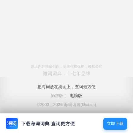
以上内容独家创作，受著作权保护，侵权必究
海词词典，十七年品牌
把海词放在桌面上，查词最方便
触屏版
|
电脑版
©2003 - 2026 海词词典(Dict.cn)
立即下载
立即下载