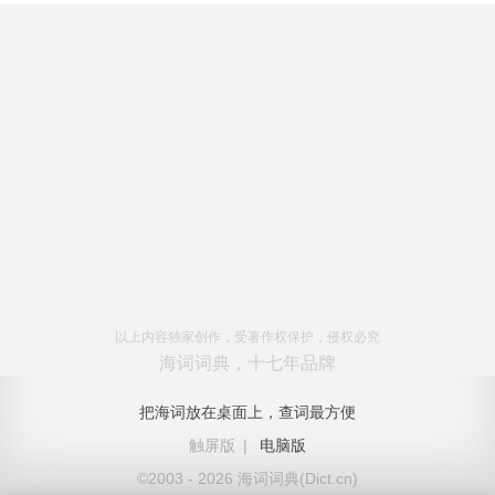
以上内容独家创作，受著作权保护，侵权必究
海词词典，十七年品牌
把海词放在桌面上，查词最方便
触屏版
|
电脑版
©2003 - 2026 海词词典(Dict.cn)