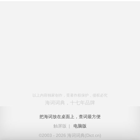
以上内容独家创作，受著作权保护，侵权必究
海词词典，十七年品牌
把海词放在桌面上，查词最方便
触屏版
|
电脑版
©2003 - 2026 海词词典(Dict.cn)