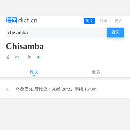
英汉
汉语
更多
Chisamba
英
美
释义
更多
n.
奇桑巴(在赞比亚；东经 28º22' 南纬 15º00')