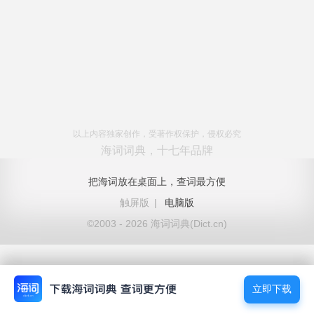
以上内容独家创作，受著作权保护，侵权必究
海词词典，十七年品牌
把海词放在桌面上，查词最方便
触屏版
|
电脑版
©2003 - 2026 海词词典(Dict.cn)
立即下载
立即下载