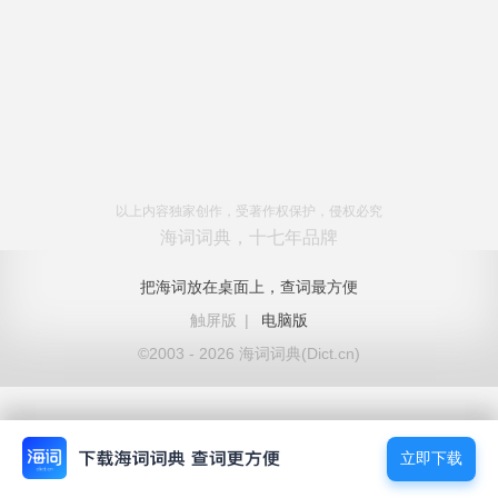
以上内容独家创作，受著作权保护，侵权必究
海词词典，十七年品牌
把海词放在桌面上，查词最方便
触屏版
|
电脑版
©2003 - 2026 海词词典(Dict.cn)
立即下载
立即下载