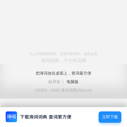
以上内容独家创作，受著作权保护，侵权必究
海词词典，十七年品牌
把海词放在桌面上，查词最方便
触屏版
|
电脑版
©2003 - 2026 海词词典(Dict.cn)
立即下载
立即下载