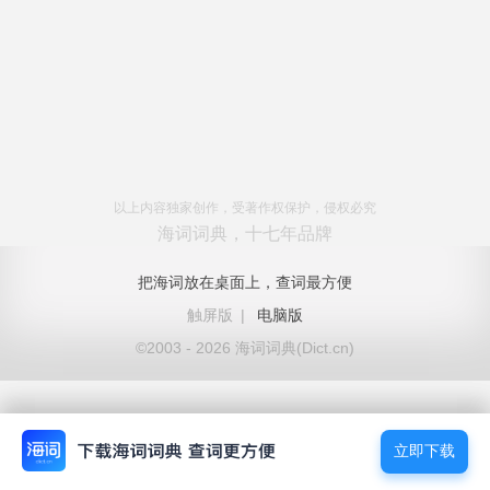
以上内容独家创作，受著作权保护，侵权必究
海词词典，十七年品牌
把海词放在桌面上，查词最方便
触屏版
|
电脑版
©2003 - 2026 海词词典(Dict.cn)
立即下载
立即下载