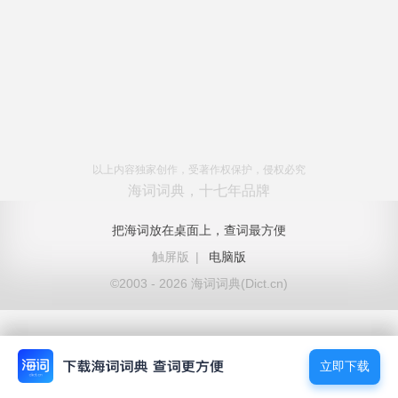
以上内容独家创作，受著作权保护，侵权必究
海词词典，十七年品牌
把海词放在桌面上，查词最方便
触屏版
|
电脑版
©2003 - 2026 海词词典(Dict.cn)
立即下载
立即下载