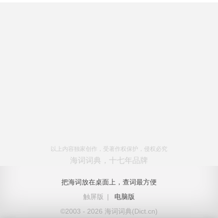
以上内容独家创作，受著作权保护，侵权必究
海词词典，十七年品牌
把海词放在桌面上，查词最方便
触屏版
|
电脑版
©2003 - 2026 海词词典(Dict.cn)