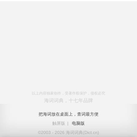
以上内容独家创作，受著作权保护，侵权必究
海词词典，十七年品牌
把海词放在桌面上，查词最方便
触屏版
|
电脑版
©2003 - 2026 海词词典(Dict.cn)