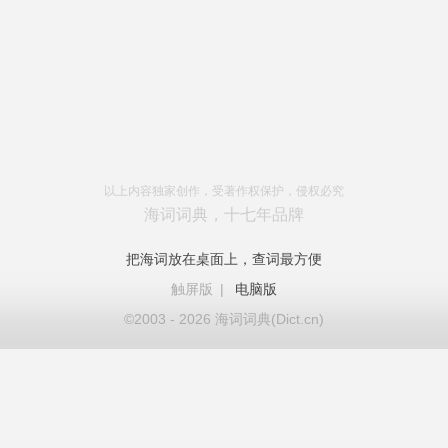
以上内容独家创作，受著作权保护，侵权必究
海词词典，十七年品牌
把海词放在桌面上，查词最方便
触屏版
|
电脑版
©2003 - 2026 海词词典(Dict.cn)