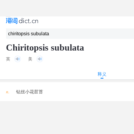
Chiritopsis subulata
英
美
释义
n.
钻丝小花苣苔