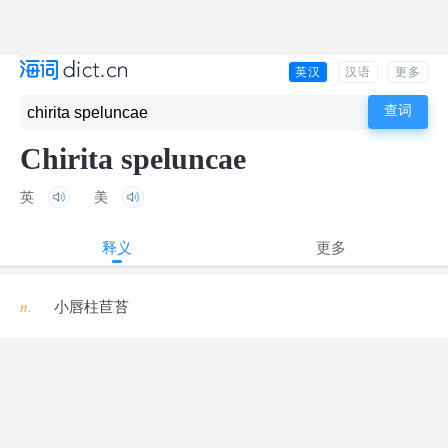
英汉
汉语
更多
Chirita speluncae
英
美
释义
更多
n.
小唇柱苣苔