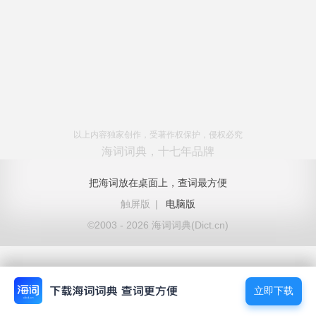
以上内容独家创作，受著作权保护，侵权必究
海词词典，十七年品牌
把海词放在桌面上，查词最方便
触屏版
|
电脑版
©2003 - 2026 海词词典(Dict.cn)
立即下载
立即下载