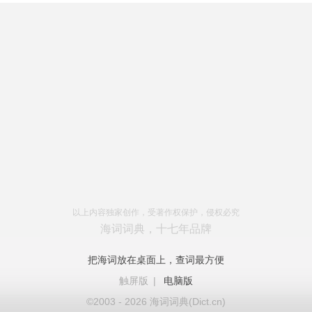
以上内容独家创作，受著作权保护，侵权必究
海词词典，十七年品牌
把海词放在桌面上，查词最方便
触屏版
|
电脑版
©2003 - 2026 海词词典(Dict.cn)