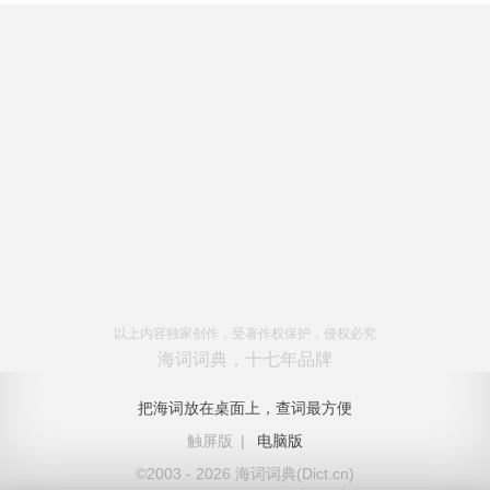
以上内容独家创作，受著作权保护，侵权必究
海词词典，十七年品牌
把海词放在桌面上，查词最方便
触屏版
|
电脑版
©2003 - 2026 海词词典(Dict.cn)