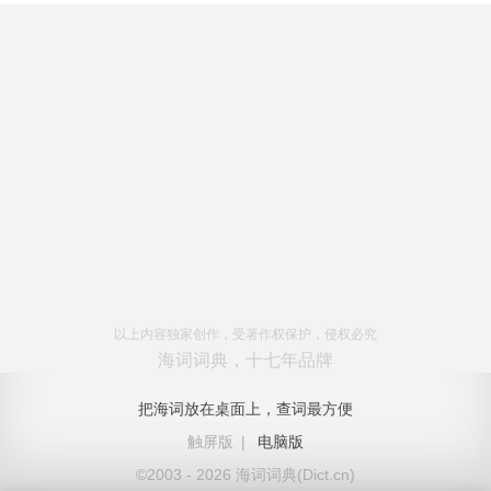
以上内容独家创作，受著作权保护，侵权必究
海词词典，十七年品牌
把海词放在桌面上，查词最方便
触屏版
|
电脑版
©2003 - 2026 海词词典(Dict.cn)