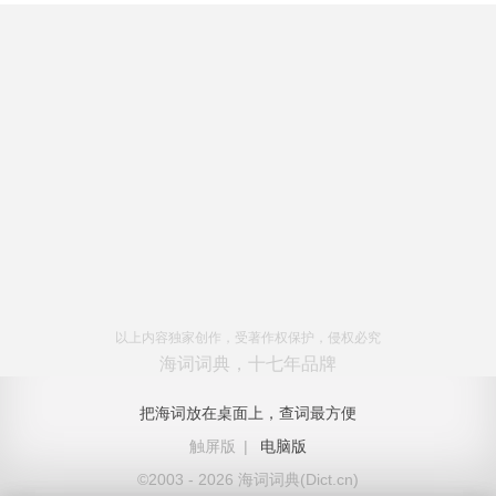
以上内容独家创作，受著作权保护，侵权必究
海词词典，十七年品牌
把海词放在桌面上，查词最方便
触屏版
|
电脑版
©2003 - 2026 海词词典(Dict.cn)