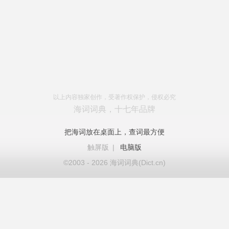
以上内容独家创作，受著作权保护，侵权必究
海词词典，十七年品牌
把海词放在桌面上，查词最方便
触屏版
|
电脑版
©2003 - 2026 海词词典(Dict.cn)