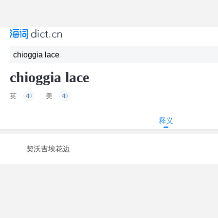
chioggia lace
英
美
释义
契沃吉埃花边