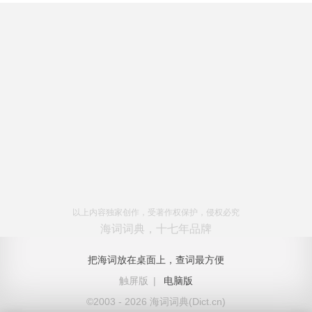
以上内容独家创作，受著作权保护，侵权必究
海词词典，十七年品牌
把海词放在桌面上，查词最方便
触屏版
|
电脑版
©2003 - 2026 海词词典(Dict.cn)