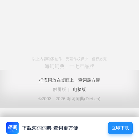
以上内容独家创作，受著作权保护，侵权必究
海词词典，十七年品牌
把海词放在桌面上，查词最方便
触屏版
|
电脑版
©2003 - 2026 海词词典(Dict.cn)
立即下载
立即下载