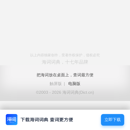
以上内容独家创作，受著作权保护，侵权必究
海词词典，十七年品牌
把海词放在桌面上，查词最方便
触屏版
|
电脑版
©2003 - 2026 海词词典(Dict.cn)
立即下载
立即下载