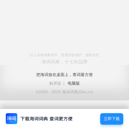
以上内容独家创作，受著作权保护，侵权必究
海词词典，十七年品牌
把海词放在桌面上，查词最方便
触屏版
|
电脑版
©2003 - 2026 海词词典(Dict.cn)
立即下载
立即下载