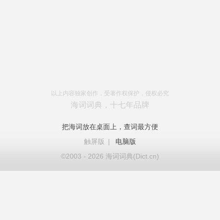
以上内容独家创作，受著作权保护，侵权必究
海词词典，十七年品牌
把海词放在桌面上，查词最方便
触屏版
|
电脑版
©2003 - 2026 海词词典(Dict.cn)