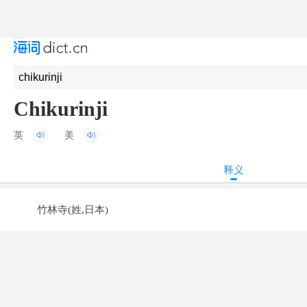
Chikurinji
英
美
释义
竹林寺(姓,日本)