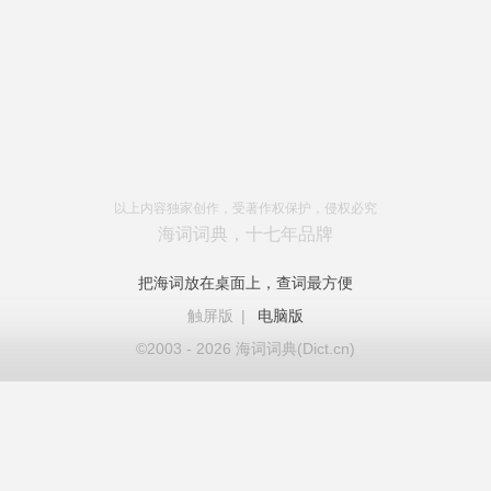
以上内容独家创作，受著作权保护，侵权必究
海词词典，十七年品牌
把海词放在桌面上，查词最方便
触屏版
|
电脑版
©2003 - 2026 海词词典(Dict.cn)