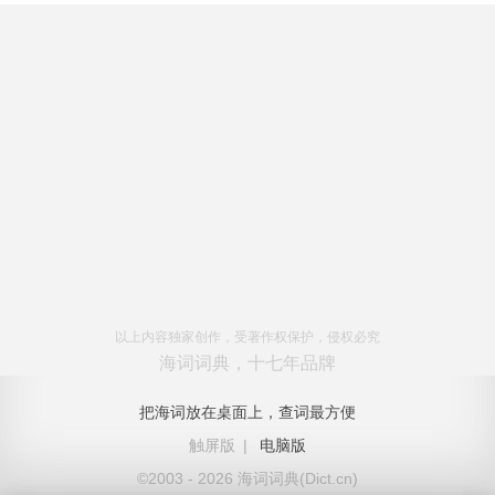
以上内容独家创作，受著作权保护，侵权必究
海词词典，十七年品牌
把海词放在桌面上，查词最方便
触屏版
|
电脑版
©2003 - 2026 海词词典(Dict.cn)