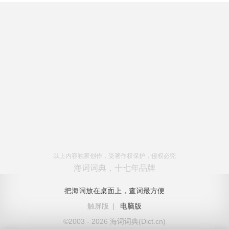
以上内容独家创作，受著作权保护，侵权必究
海词词典，十七年品牌
把海词放在桌面上，查词最方便
触屏版
|
电脑版
©2003 - 2026 海词词典(Dict.cn)