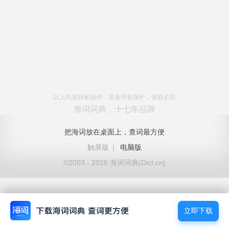
以上内容独家创作，受著作权保护，侵权必究
海词词典，十七年品牌
把海词放在桌面上，查词最方便
触屏版
|
电脑版
©2003 - 2026 海词词典(Dict.cn)
立即下载
立即下载