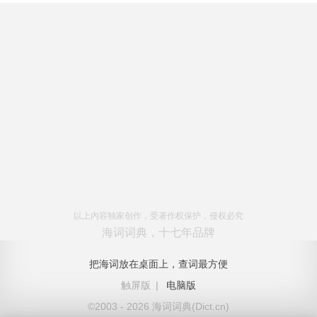
以上内容独家创作，受著作权保护，侵权必究
海词词典，十七年品牌
把海词放在桌面上，查词最方便
触屏版
|
电脑版
©2003 - 2026 海词词典(Dict.cn)