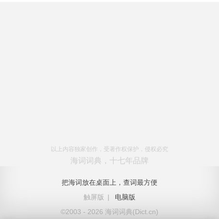
以上内容独家创作，受著作权保护，侵权必究
海词词典，十七年品牌
把海词放在桌面上，查词最方便
触屏版
|
电脑版
©2003 - 2026 海词词典(Dict.cn)